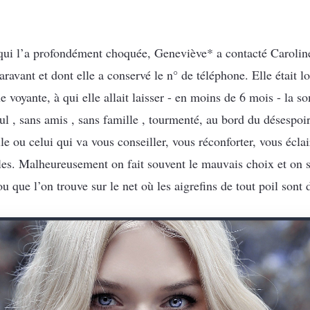
 qui l’a profondément choquée, Geneviève* a contacté Caroline 
avant et dont elle a conservé le n° de téléphone. Elle était loi
due voyante, à qui elle allait laisser - en moins de 6 mois - la
l , sans amis , sans famille , tourmenté, au bord du désespoi
 ou celui qui va vous conseiller, vous réconforter, vous écla
les. Malheureusement on fait souvent le mauvais choix et on 
ou que l’on trouve sur le net où les aigrefins de tout poil son