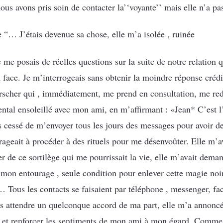
us avons pris soin de contacter la’‘voyante’’ mais elle n’a pa
e “… J’étais devenue sa chose, elle m’a isolée , ruinée
me posais de réelles questions sur la suite de notre relation q
en face. Je m’interrogeais sans obtenir la moindre réponse cré
rscher qui , immédiatement, me prend en consultation, me red
mental ensoleillé avec mon ami, en m’affirmant : «Jean* C’est 
pas cessé de m’envoyer tous les jours des messages pour avoir d
ageait à procéder à des rituels pour me désenvoûter. Elle m’av
 de ce sortilège qui me pourrissait la vie, elle m’avait deman
mon entourage , seule condition pour enlever cette magie noire
… Tous les contacts se faisaient par téléphone , messenger, f
ns attendre un quelconque accord de ma part, elle m’a annoncé
e et renforcer les sentiments de mon ami à mon égard. Comme je