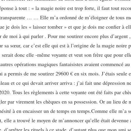
éponse à tout : « la magie noire est trop forte, il faut tout re
, transparente … … Elle m’a ordonné de m’éloigner de tous me
 je dois les « laisser tomber » et que je dois me confier à elle,
r de moi à qui parler . Pour me soutirer encore plus d’argent , 
r sa sœur, car c’est elle qui est à l’origine de la magie noire 
serait donc elle -même voyante et veut son frère que pour elle
 autres opérations magiques fantaisistes avaient commencé au
ui a permis de me soutirer 29600 € en six mois. J’étais seule e
au et ce qui devait arriver arriva : j’ai fait une dépression ne
020. Tous les règlements à cette voyante ont été faits par chè
ler par virement les chèques en sa possession. Or au lieu de m
s hésité à en encaisser un de temps en temps.Comme elle m’a 
part, elle a trouvé le moyen de m’annoncer qu’elle était deven
, d’arrêter les rituels à ce stade, d’autant plus que mon ami se