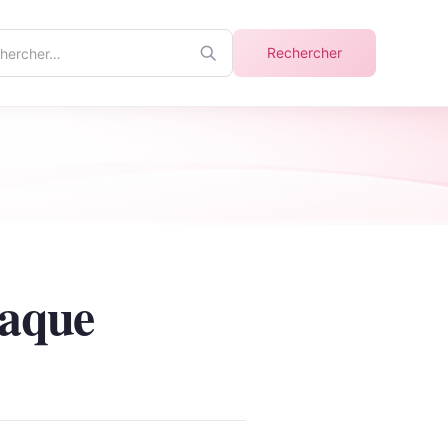
ercher
Rechercher
info
naque