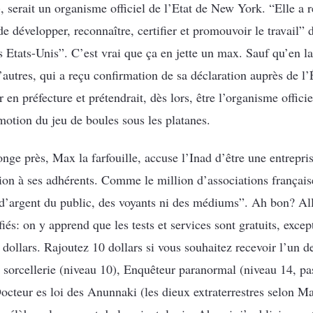
s), serait un organisme officiel de l’Etat de New York. “Elle a 
développer, reconnaître, certifier et promouvoir le travail” 
s Etats-Unis”. C’est vrai que ça en jette un max. Sauf qu’en lan
autres, qui a reçu confirmation de sa déclaration auprès de 
en préfecture et prétendrait, dès lors, être l’organisme officiel
motion du jeu de boules sous les platanes.
ge près, Max la farfouille, accuse l’Inad d’être une entrepr
ion à ses adhérents. Comme le million d’associations française
d’argent du public, des voyants ni des médiums”. Ah bon? Alle
iés: on y apprend que les tests et services sont gratuits, exce
dollars. Rajoutez 10 dollars si vous souhaitez recevoir l’un d
 sorcellerie (niveau 10), Enquêteur paranormal (niveau 14, pas
teur es loi des Anunnaki (les dieux extraterrestres selon Max