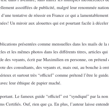
ellement assoiffées de publicité, malgré leur renommée nationa
t d’une tentative de réussir en France ce qui a lamentablement
mées! Un miroir aux alouettes qui est pourtant facile à décele
blications présentées comme mensuelles dans les mails de la
les et les mêmes photos dans les différents titres, articles q
de des voyants, écrit par Maximilien en personne, on prétend 
u vote des consultants, des voyants et, mais oui, au bouche à or
 sérieux et surtout très “officiel” comme prétend l’être le gu
c avec leur éthique de papier maché.
mportant. Le fameux guide “officiel” est “syndiqué” par la non
Certifiés. Ouf, rien que ça. En plus, l’auteur laisse entendre