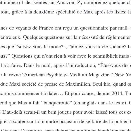
tant numéro 1 des ventes sur Amazon. Zy comprenez quelque c
ut, grâce à la deuxième spécialité de Max après les listes: la
ines de voyants de France ont reçu un questionnaire par mail.
’entre eux. Quelques questions sur la nécessité de réglementer
ntes que “suivez-vous la mode?”, “aimez-vous la vie sociale? 
vous?” Questions qui n’ont rien à voir avec le schmilblick mai
l a à faire. Dans le mail, après l’introduction, “Êtes-vous dis
ur la revue “American Psychic & Medium Magazine.” New York.
endue Maxi société de presse de Maximilien. Seul hic, quand o
ications commencent à dater… Et pour cause, depuis 2014, Ti
rend que Max a fait “banqueroute” (en anglais dans le texte)
L’au-delà serait-il un brin joueur pour avoir laissé tous ces e
 prêt à sauter sur la moindre occasion de se faire de la pub en 
 tête dans l’aventure, sans flairer les multiples incohérences d