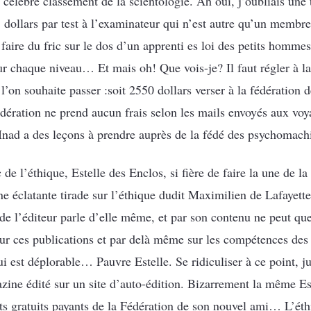
 célèbre classement de la scientologie. Ah oui, j’oubliais une t
 75 dollars par test à l’examinateur qui n’est autre qu’un memb
aire du fric sur le dos d’un apprenti es loi des petits hommes 
r chaque niveau… Et mais oh! Que vois-je? Il faut régler à la
l’on souhaite passer :soit 2550 dollars verser à la fédération 
dération ne prend aucun frais selon les mails envoyés aux voy
’Inad a des leçons à prendre auprès de la fédé des psychomach
de l’éthique, Estelle des Enclos, si fière de faire la une de 
ne éclatante tirade sur l’éthique dudit Maximilien de Lafaye
e de l’éditeur parle d’elle même, et par son contenu ne peut que
 sur ces publications et par delà même sur les compétences des
i est déplorable… Pauvre Estelle. Se ridiculiser à ce point, ju
zine édité sur un site d’auto-édition. Bizarrement la même Est
ts gratuits payants de la Fédération de son nouvel ami… L’éthi