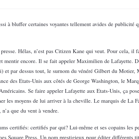
ussi à bluffer certaines voyantes tellement avides de publicité 
resse. Hélas, n’est pas Citizen Kane qui veut. Pour cela, il f
 mentir encore. Il se fait appeler Maximilien de Lafayette. Do
) et par dessus tout, le surnom du vénéré Gilbert du Motier,
dance des Etats-Unis aux côtés de George Washington, le Marqu
 Américains. Se faire appeler Lafayette aux Etats-Unis, ça p
er les moyens de lui arriver à la cheville. Le marquis de La Fa
, n’a que du vent à vendre.
ms certifiés: certifiés par qui? Lui-même et ses copains les p
es Square Press. Un nom prestigieux pour éditer différents tit