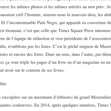
rouve les mêmes photos et les mêmes articles au mot près : les
 auraient créé l’homme, aimons-nous le mauvais dieu, les abduc
… Et l’incontournable Patti Negri, qui apparaît en couverture d
 est étonnant, c’est que celle que Times Square Press intronis
 de l’équipe de rédaction et vice-présidente de l’associatio
, n’oublions pas les listes. C’est le péché mignon de Maximili
 listes et encore des listes. Dans un sens, dans l’autre, par thè
tes ça vous triple les pages d’un livre ou d’un magazine en m
ait avoir sur le contenu de ses livres.
lite
ons (recopiées sur un maximum d’éditions) du grand Maximilien
maintes couleuvres. En 2014, après quelques numéros, Times S