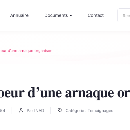
Rech
Annuaire
Documents
Contact
sur
inad.
eur d’une arnaque organisée
oeur d’une arnaque or
:54
Par INAD
Catégorie : Temoignages