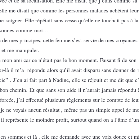
ivée et de sa localisation. Elle me disait que j’étais comme sa 
. Elle me disait que comme les personnes malades achètent leu
e soigner. Elle répétait sans cesse qu’elle ne touchait pas à l
 personnes comme moi…
de mes principes, cette femme s’est servie de mes croyances 
r et me manipuler.
e mon ami car ce n’était pas le bon moment. Faisant fi de son ‘
our-là il m’a répondu alors qu’il avait disparu sans donner de 
ie” . J’en ai fait part à Nadine, elle se réjouit et me dit que c’
e bon chemin. Et que sans son aide il n’aurait jamais répond
 forcée, j’ai effectué plusieurs règlements sur le compte de leur
je ne voyais aucun résultat , même pas un simple appel de mo
il représente le moindre profit, surtout quand on a l’âme d’
us en sommes et là , elle me demande avec une voix douce et 