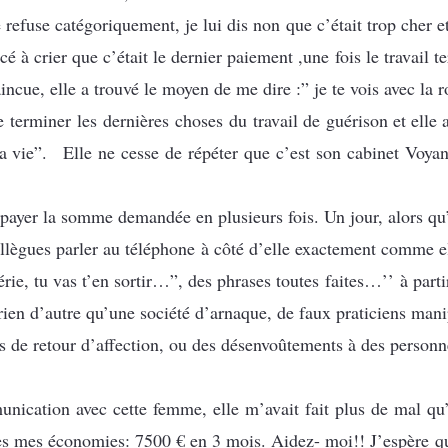
e refuse catégoriquement, je lui dis non que c’était trop cher e
é à crier que c’était le dernier paiement ,une fois le travail 
incue, elle a trouvé le moyen de me dire :” je te vois avec la r
erminer les dernières choses du travail de guérison et elle 
a vie”. Elle ne cesse de répéter que c’est son cabinet Voyan
e payer la somme demandée en plusieurs fois. Un jour, alors qu
ollègues parler au téléphone à côté d’elle exactement comme el
e, tu vas t’en sortir…”, des phrases toutes faites…’’ à parti
rien d’autre qu’une société d’arnaque, de faux praticiens manip
s de retour d’affection, ou des désenvoûtements à des personn
nication avec cette femme, elle m’avait fait plus de mal qu’
s mes économies: 7500 € en 3 mois. Aidez- moi!! J’espère q