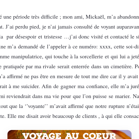
sé une période très difficile ; mon ami, Mickaël, m’a abandon
. J’ai perdu pied, je n’ai jamais consulté de voyant auparavan
a par désespoir et tristesse …j’ai donc visité et contacté le 
e m’a demandé de l’appeler à ce numéro: xxxx, cette soi-d
me manipulatrice, qui touche à la sorcellerie et qui lui a jet
 pratiquée par ma rivale serait enterrée dans un cimetière. 
’a affirmé ne pas être en mesure de tout me dire car il y avai
rait à me suicider. Afin de gagner ma confiance, elle m’a juré
i reviendrait dans ma vie pour que l’on puisse se marier. Naï
ut que la ‘’voyante’’ m’avait affirmé que notre rupture n’étai
te. Elle me disait avoir beaucoup de clients , à qui elle cons