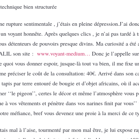
technique bien structurée
e rupture sentimentale , j’étais en pleine dépression.J’ai don
r un voyant honnête. Après quelques clics , je n’ai pas tardé à
ous détenteurs de pouvoirs presque divins. Ma curiosité a été
KALIL son site :
www.voyant-medium…
Donc je l’appelle su
de quoi vous donner espoir, jusque-là tout va bien, il me fixe
me préciser le coût de la consultation: 40€. Arrivé dans son c
tapis par terre entouré de bougie et d’objet africains, où il acc
er ‘‘le pigeon’’, certes le décor et même l’atmosphère vous pa
e à vos vêtements et pénètre dans vos narines finit par vous’’ 
otre méfiance, bref vous devenez une proie à la merci de ce 
 mal à l’aise, tourmenté par mon mal être, je lui expose rap