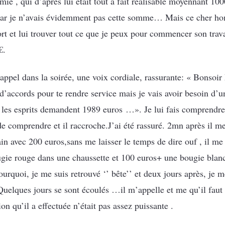
amie , qui d’après lui était tout à fait réalisable moyennant 10
é car je n’avais évidemment pas cette somme… Mais ce cher ho
rt et lui trouver tout ce que je peux pour commencer son trava
€.
appel dans la soirée, une voix cordiale, rassurante: « Bonsoir
t d’accords pour te rendre service mais je vais avoir besoin d’
 les esprits demandent 1989 euros …». Je lui fais comprendre 
e comprendre et il raccroche.J’ai été rassuré. 2mn après il me
ain avec 200 euros,sans me laisser le temps de dire ouf , il m
gie rouge dans une chaussette et 100 euros+ une bougie blanc
rquoi, je me suis retrouvé ‘’ bête’’ et deux jours après, je m
Quelques jours se sont écoulés …il m’appelle et me qu’il faut 
on qu’il a effectuée n’était pas assez puissante .