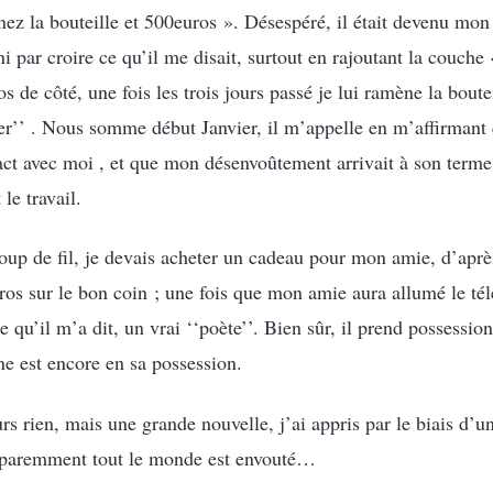
ez la bouteille et 500euros ». Désespéré, il était devenu mon 
ni par croire ce qu’il me disait, surtout en rajoutant la couch
s de côté, une fois les trois jours passé je lui ramène la boutei
ier’’ . Nous somme début Janvier, il m’appelle en m’affirmant 
act avec moi , et que mon désenvoûtement arrivait à son terme ,
le travail.
up de fil, je devais acheter un cadeau pour mon amie, d’après 
os sur le bon coin ; une fois que mon amie aura allumé le té
 qu’il m’a dit, un vrai ‘‘poète’’. Bien sûr, il prend possessio
ne est encore en sa possession.
urs rien, mais une grande nouvelle, j’ai appris par le biais d’
apparemment tout le monde est envouté…