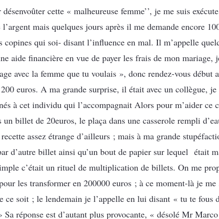
ésenvoûter cette « malheureuse femme’’, je me suis exécute. 
 l’argent mais quelques jours après il me demande encore 100
es copines qui soi- disant l’influence en mal. Il m’appelle que
ne aide financière en vue de payer les frais de mon mariage, 
iage avec la femme que tu voulais », donc rendez-vous début a
 200 euros. A ma grande surprise, il était avec un collègue, je 
tinés à cet individu qui l’accompagnait Alors pour m’aider ce 
is un billet de 20euros, le plaça dans une casserole rempli d’e
ecette assez étrange d’ailleurs ; mais à ma grande stupéfactio
par d’autre billet ainsi qu’un bout de papier sur lequel était 
simple c’était un rituel de multiplication de billets. On me pr
our les transformer en 200000 euros ; à ce moment-là je me sui
ce soit ; le lendemain je l’appelle en lui disant « tu te fous 
? » Sa réponse est d’autant plus provocante, « désolé Mr Marc