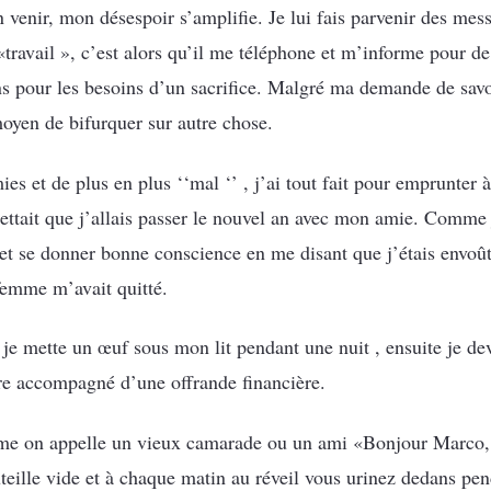
en venir, mon désespoir s’amplifie. Je lui fais parvenir des mes
«travail », c’est alors qu’il me téléphone et m’informe pour de
s pour les besoins d’un sacrifice. Malgré ma demande de savo
 moyen de bifurquer sur autre chose.
es et de plus en plus ‘‘mal ‘’ , j’ai tout fait pour emprunte
mettait que j’allais passer le nouvel an avec mon amie. Comme j
 et se donner bonne conscience en me disant que j’étais envoûté
 femme m’avait quitté.
 je mette un œuf sous mon lit pendant une nuit , ensuite je de
re accompagné d’une offrande financière.
mme on appelle un vieux camarade ou un ami «Bonjour Marco
eille vide et à chaque matin au réveil vous urinez dedans pend