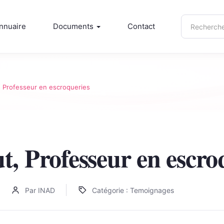
Recherche
nnuaire
Documents
Contact
sur
inad.info
 Professeur en escroqueries
, Professeur en escro
Par INAD
Catégorie : Temoignages