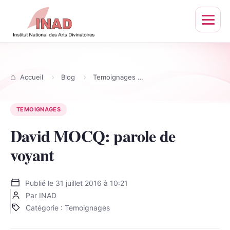
Ouvrir
le
menu
Accueil
Blog
Temoignages
David MOCQ: parole de
TEMOIGNAGES
David MOCQ: parole de
voyant
Publié le
31 juillet 2016 à 10:21
Par INAD
Catégorie : Temoignages