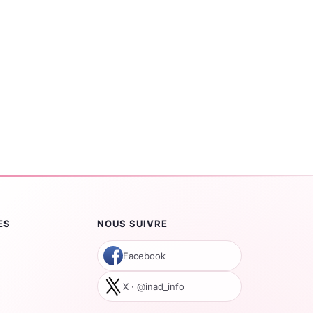
ES
NOUS SUIVRE
Facebook
X · @inad_info