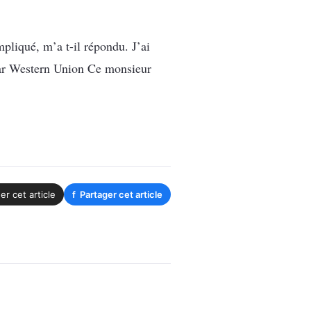
pliqué, m’a t-il répondu. J’ai
 par Western Union Ce monsieur
er cet article
f
Partager cet article