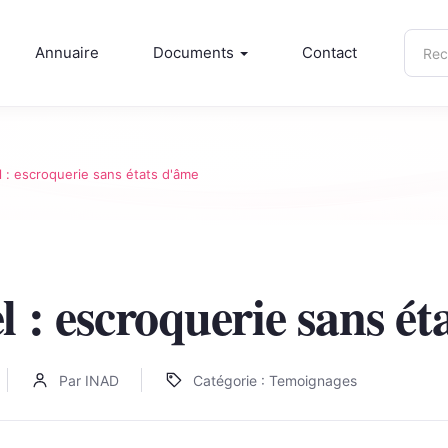
Rech
Annuaire
Documents
Contact
sur
inad.
 : escroquerie sans états d'âme
 : escroquerie sans ét
Par INAD
Catégorie : Temoignages