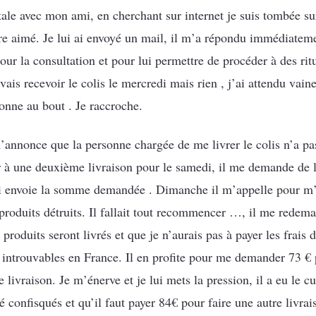
tale avec mon ami, en cherchant sur internet je suis tombée su
’être aimé. Je lui ai envoyé un mail, il m’a répondu immédiat
r la consultation et pour lui permettre de procéder à des ritu
ais recevoir le colis le mercredi mais rien , j’ai attendu vaine
onne au bout . Je raccroche.
annonce que la personne chargée de me livrer le colis n’a pas 
r à une deuxième livraison pour le samedi, il me demande de 
ui envoie la somme demandée . Dimanche il m’appelle pour m’
es produits détruits. Il fallait tout recommencer …, il me redem
s produits seront livrés et que je n’aurais pas à payer les frais
introuvables en France. Il en profite pour me demander 73 € 
e livraison. Je m’énerve et je lui mets la pression, il a eu le 
 confisqués et qu’il faut payer 84€ pour faire une autre livrais