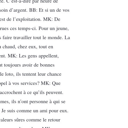
ée. C’est-à-dire par heure de
soin d’argent. BB: Et si un de vos
est de l’exploitation. MK: De
s rues ces temps-ci. Pour un jeune,
s faire travailler tout le monde. La
u chaud, chez eux, tout en
ent. MK: Les gens appellent,
eut toujours avoir de bonnes
e loto, ils tentent leur chance
 appel à vos services? MK: Que
raccrochent à ce qu’ils peuvent.
èmes, ils n’ont personne à qui se
ve. Je suis comme un ami pour eux.
 valeurs sûres comme le retour