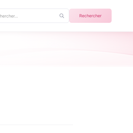
ercher
Rechercher
info