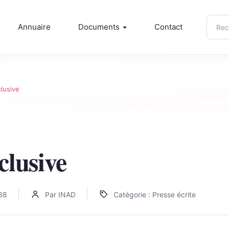
Rech
Annuaire
Documents
Contact
sur
inad.
clusive
clusive
38
Par INAD
Catégorie : Presse écrite