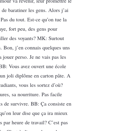
our va revenir, leur promettre le
de baratiner les gens. Alors j’ai
Pas du tout. Est-ce qu’on tue la
aye, fort peu, des gens pour
ailler des voyants? MK: Surtout
ds. Bon, j’en connais quelques uns
a jouer perso. Je ne vais pas les
BB: Vous avez ouvert une école
n joli diplôme en carton pâte. A
tudiants, vous les sortez d’où?
res, sa nourriture. Pas facile
ts de survivre. BB: Ça consiste en
qu’on leur dise que ça ira mieux
 par heure de travail? C’est pas