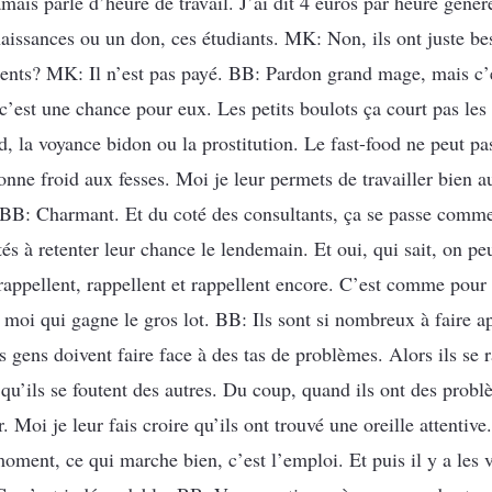
ais parlé d’heure de travail. J’ai dit 4 euros par heure génér
naissances ou un don, ces étudiants. MK: Non, ils ont juste be
lients? MK: Il n’est pas payé. BB: Pardon grand mage, mais c’
e c’est une chance pour eux. Les petits boulots ça court pas le
od, la voyance bidon ou la prostitution. Le fast-food ne peut pa
onne froid aux fesses. Moi je leur permets de travailler bien a
n. BB: Charmant. Et du coté des consultants, ça se passe comm
ités à retenter leur chance le lendemain. Et oui, qui sait, on p
rappellent, rappellent et rappellent encore. C’est comme pour l
st moi qui gagne le gros lot. BB: Ils sont si nombreux à faire
s gens doivent faire face à des tas de problèmes. Alors ils se 
qu’ils se foutent des autres. Du coup, quand ils ont des probl
r. Moi je leur fais croire qu’ils ont trouvé une oreille attenti
moment, ce qui marche bien, c’est l’emploi. Et puis il y a les