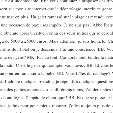
o. Ça c’est indémodable. BB: Vous continuez à proposez des tra
crit sur mon site internet que la déontologie interdit ce genre
petit truc en plus. Un galet ramassé sur la plage et revendu c
er une occasion de payer ses impôts. Je ne suis pas l’Abbé Pier
 obtenue après un rituel connu des seuls initiés qui se déroul
ça de 5000 à 25000 euros. Mais attention, je suis honnête. Cha
s jardins de l’hôtel où je descends. J’ai une conscience. BB: 
sante des gens? MK: Pas du tout. Car après tout, tendre la mai
re la main. C’est le geste qui compte, vous savez. BB: Et vous
a rue pour en ramasser à la pelle. BB: Vous faîtes du racolage
ent. J’adopte quelques pseudos, je réponds à quelques question
asse des petites annonces sous différents noms, j’ai deux sites 
déontologie. J’appâte le client quoi! BB: Et que se passe-t-il
e, je fais peur pour mieux rassurer, j’offre toujours plus de 