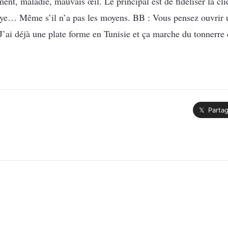
ment, maladie, mauvais œil. Le principal est de fidéliser la cl
paye… Même s’il n’a pas les moyens. BB : Vous pensez ouvrir 
 J’ai déjà une plate forme en Tunisie et ça marche du tonnerre
𝕏 Partag