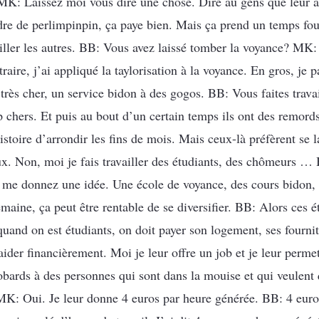
K: Laissez moi vous dire une chose. Dire au gens que leur am
dre de perlimpinpin, ça paye bien. Mais ça prend un temps fou 
iller les autres. BB: Vous avez laissé tomber la voyance? MK: 
aire, j’ai appliqué la taylorisation à la voyance. En gros, je p
, très cher, un service bidon à des gogos. BB: Vous faites trav
p chers. Et puis au bout d’un certain temps ils ont des remor
istoire d’arrondir les fins de mois. Mais ceux-là préfèrent se l
 Non, moi je fais travailler des étudiants, des chômeurs … 
e donnez une idée. Une école de voyance, des cours bidon, u
maine, ça peut être rentable de se diversifier. BB: Alors ces é
and on est étudiants, on doit payer son logement, ses fournitu
ider financièrement. Moi je leur offre un job et je leur perme
ards à des personnes qui sont dans la mouise et qui veulent 
K: Oui. Je leur donne 4 euros par heure générée. BB: 4 euros