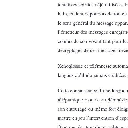
tentatives spirites déjà utilisées
latin, étaient dépourvus de toute 
le sens général du message apparu
l’émetteur des messages enregistr
connus de son vivant tant pour le
décryptages de ces messages nécess
Xénoglossie et télémnésie automat
langues qu’il n’a jamais étudiées.
Cette connaissance d’une langue n
télépathique « ou de « télémnési
son entourage ou même fort éloign
mettre en jeu l’intervention d’esp
étant une écriture directe obtenue 