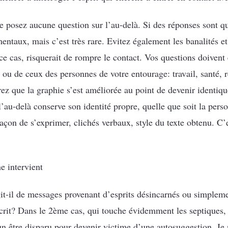
e posez aucune question sur l’au-delà. Si des réponses sont qu
ntaux, mais c’est très rare. Evitez également les banalités et l
ce cas, risquerait de rompre le contact. Vos questions doivent ê
 ou de ceux des personnes de votre entourage: travail, santé, 
erez que la graphie s’est améliorée au point de devenir identiqu
’au-delà conserve son identité propre, quelle que soit la perso
açon de s’exprimer, clichés verbaux, style du texte obtenu. C’e
 intervient
git-il de messages provenant d’esprits désincarnés ou simplem
rit? Dans le 2ème cas, qui touche évidemment les septiques, i
un être disparu pour devenir victime d’une autosuggestion .Je ne