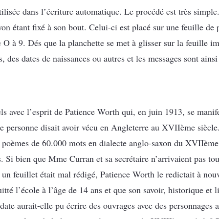
tilisée dans l’écriture automatique. Le procédé est très simple
on étant fixé à son bout. Celui-ci est placé sur une feuille de 
e O à 9. Dés que la planchette se met à glisser sur la feuille i
es, des dates de naissances ou autres et les messages sont ainsi
els avec l’esprit de Patience Worth qui, en juin 1913, se mani
te personne disait avoir vécu en Angleterre au XVIIème siècl
es poèmes de 60.000 mots en dialecte anglo-saxon du XVIIème 
 Si bien que Mme Curran et sa secrétaire n’arrivaient pas touj
 un feuillet était mal rédigé, Patience Worth le redictait à no
té l’école à l’âge de 14 ans et que son savoir, historique et lit
date aurait-elle pu écrire des ouvrages avec des personnages a