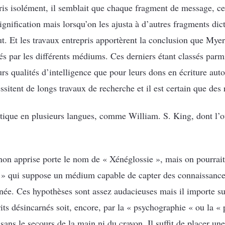
. Pris isolément, il semblait que chaque fragment de message, c
signification mais lorsqu’on les ajusta à d’autres fragments dic
t. Et les travaux entrepris apportèrent la conclusion que Mye
és par les différents médiums. Ces derniers étant classés parm
urs qualités d’intelligence que pour leurs dons en écriture au
itent de longs travaux de recherche et il est certain que des r
ique en plusieurs langues, comme William. S. King, dont l’ou
on apprise porte le nom de « Xénéglossie », mais on pourrait
e » qui suppose un médium capable de capter des connaissance
ée. Ces hypothèses sont assez audacieuses mais il importe sur
rits désincarnés soit, encore, par la « psychographie « ou la 
sans le secours de la main ni du crayon. Il suffit de placer une