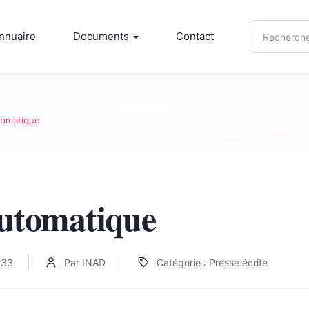
Recherche
nnuaire
Documents
Contact
sur
inad.info
utomatique
automatique
:33
Par INAD
Catégorie : Presse écrite