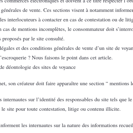
s commerces électroniques et doivent à ce titre respecter l’obl
s générales de vente. Ces sections visent à notamment informe
les interlocuteurs à contacter en cas de contestation ou de liti
n cas de mentions incomplètes, le consommateur doit s’interro
s proposés par le site consulté.
égales et des conditions générales de vente d’un site de voyan
escroquerie ? Nous faisons le point dans cet article.
de déontologie des sites de voyance
net, son créateur doit faire apparaître une section “ mentions l
 internautes sur l’identité des responsables du site tels que le
le site pour toute contestation, litige ou contenu illicite.
informent les internautes sur la nature des informations recueilli