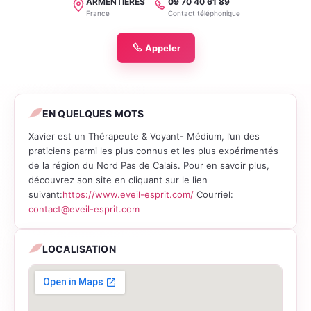
ARMENTIERES
09 70 40 61 89
Localité
Téléphone
France
Contact téléphonique
Appeler
EN QUELQUES MOTS
Xavier est un Thérapeute & Voyant- Médium, l’un des
praticiens parmi les plus connus et les plus expérimentés
de la région du Nord Pas de Calais. Pour en savoir plus,
découvrez son site en cliquant sur le lien
suivant:
https://www.eveil-esprit.com/
Courriel:
contact@eveil-esprit.com
LOCALISATION