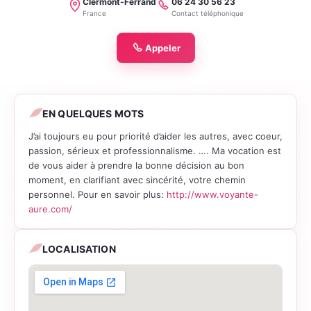
Clermont-Ferrand
06 24 30 56 23
Localité
Téléphone
France
Contact téléphonique
Appeler
EN QUELQUES MOTS
J’ai toujours eu pour priorité d’aider les autres, avec coeur,
passion, sérieux et professionnalisme. …. Ma vocation est
de vous aider à prendre la bonne décision au bon
moment, en clarifiant avec sincérité, votre chemin
personnel. Pour en savoir plus:
http://www.voyante-
aure.com/
LOCALISATION