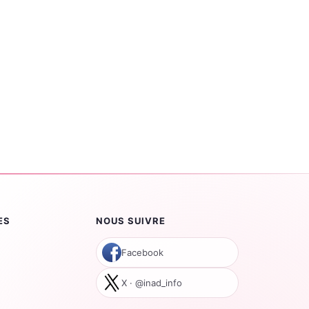
ES
NOUS SUIVRE
Facebook
X · @inad_info