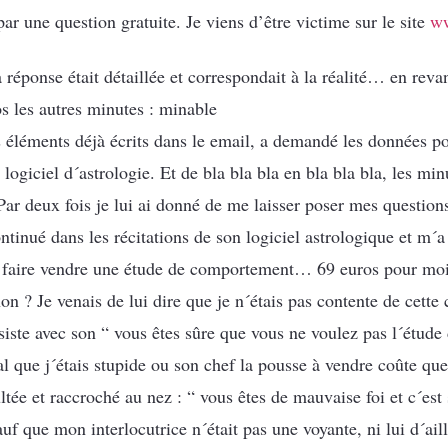
ar une question gratuite. Je viens d’être victime sur le site
w
a réponse était détaillée et correspondait à la réalité… en reva
s les autres minutes : minable
 éléments déjà écrits dans le email, a demandé les données pou
logiciel d´astrologie. Et de bla bla bla en bla bla bla, les min
r deux fois je lui ai donné de me laisser poser mes questions 
ntinué dans les récitations de son logiciel astrologique et m´a
 faire vendre une étude de comportement… 69 euros pour mo
 non ? Je venais de lui dire que je n´étais pas contente de cette
siste avec son “ vous êtes sûre que vous ne voulez pas l´étude
l que j´étais stupide ou son chef la pousse à vendre coûte q
ltée et raccroché au nez : “ vous êtes de mauvaise foi et c´est
uf que mon interlocutrice n´était pas une voyante, ni lui d´ai