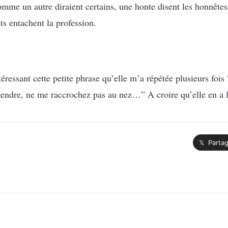
omme un autre diraient certains, une honte disent les honnêtes 
s entachent la profession.
ntéressant cette petite phrase qu’elle m’a répétée plusieurs fois
tendre, ne me raccrochez pas au nez…” A croire qu’elle en a
𝕏 Partag