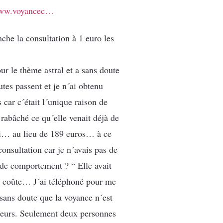
ww.voyancec…
nche la consultation à 1 euro les
r le thème astral et a sans doute
utes passent et je n´ai obtenu
car c´était l´unique raison de
 rabâché ce qu´elle venait déjà de
i… au lieu de 189 euros… à ce
 consultation car je n´avais pas de
 de comportement ? “ Elle avait
ue coûte… J´ai téléphoné pour me
 sans doute que la voyance n´est
lleurs. Seulement deux personnes