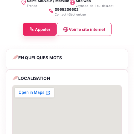
Saint-Sauveur / Marville
Site web
Localité
Site
France
voyance-de-l-au-dela.net
web
0965206602
Téléphone
Contact téléphonique
Appeler
Voir le site internet
EN QUELQUES MOTS
LOCALISATION