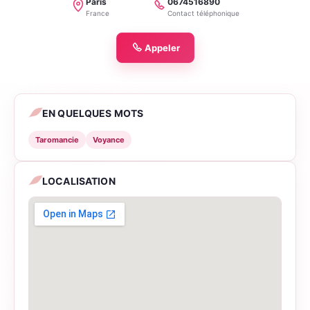
Paris
0674516890
Localité
Téléphone
France
Contact téléphonique
Appeler
EN QUELQUES MOTS
Taromancie
Voyance
LOCALISATION