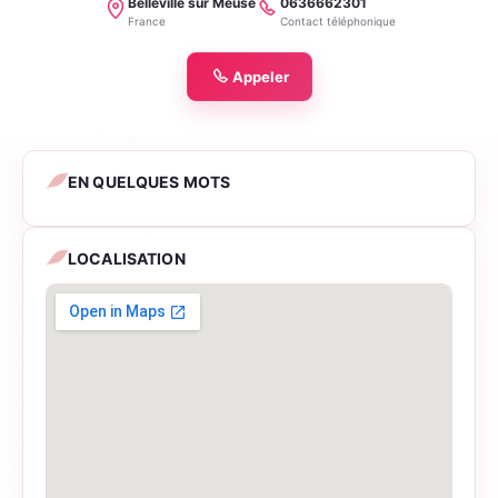
Belleville sur Meuse
0636662301
Localité
Téléphone
France
Contact téléphonique
Appeler
EN QUELQUES MOTS
LOCALISATION