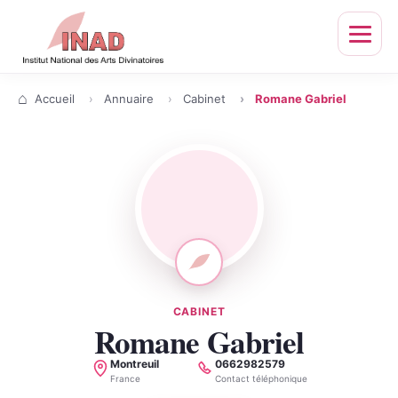
Ouvrir
le
menu
Accueil
Annuaire
Cabinet
Romane Gabriel
CABINET
Romane Gabriel
Montreuil
0662982579
Localité
Téléphone
France
Contact téléphonique